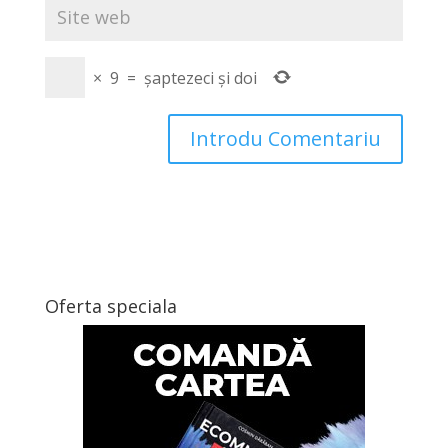
×
9
=
șaptezeci și doi
Oferta speciala