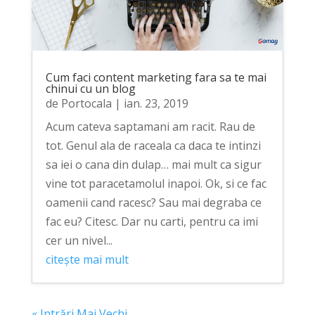
Cum faci content marketing fara sa te mai
chinui cu un blog
de
Portocala
|
ian. 23, 2019
Acum cateva saptamani am racit. Rau de
tot. Genul ala de raceala ca daca te intinzi
sa iei o cana din dulap… mai mult ca sigur
vine tot paracetamolul inapoi. Ok, si ce fac
oamenii cand racesc? Sau mai degraba ce
fac eu? Citesc. Dar nu carti, pentru ca imi
cer un nivel...
citește mai mult
« Intrări Mai Vechi