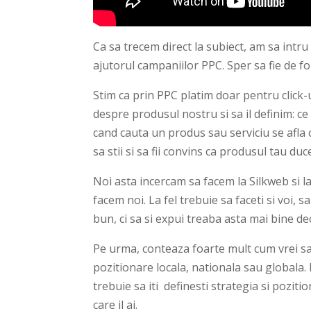
Ca sa trecem direct la subiect, am sa intr
ajutorul campaniilor PPC. Sper sa fie de fo
Stim ca prin PPC platim doar pentru click-u
despre produsul nostru si sa il definim: ce
cand cauta un produs sau serviciu se afla c
sa stii si sa fii convins ca produsul tau duc
Noi asta incercam sa facem la Silkweb si la G
facem noi. La fel trebuie sa faceti si voi, s
bun, ci sa si expui treaba asta mai bine dec
Pe urma, conteaza foarte mult cum vrei sa 
pozitionare locala, nationala sau globala. 
trebuie sa iti definesti strategia si poz
care il ai.