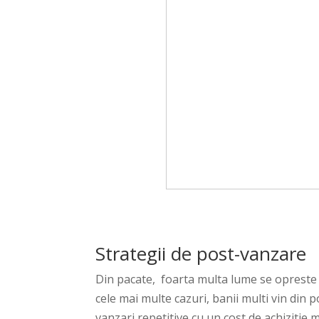
Strategii de post-vanzare
Din pacate, foarta multa lume se opreste ai
cele mai multe cazuri, banii multi vin din
vanzari repetitive cu un cost de achizitie