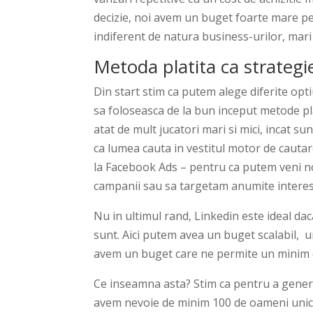
decizie, noi avem un buget foarte mare pe 
indiferent de natura business-urilor, mari 
Metoda platita ca strateg
Din start stim ca putem alege diferite opt
sa foloseasca de la bun inceput metode pla
atat de mult jucatori mari si mici, incat su
ca lumea cauta in vestitul motor de cautar
la Facebook Ads – pentru ca putem veni noi
campanii sau sa targetam anumite interes
Nu in ultimul rand, Linkedin este ideal d
sunt. Aici putem avea un buget scalabil, u
avem un buget care ne permite un minim de
Ce inseamna asta? Stim ca pentru a gener
avem nevoie de minim 100 de oameni unici 