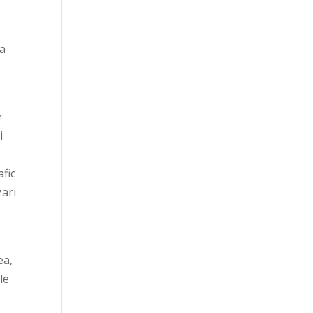
ta
r
i
t
afic
zari
ea,
le