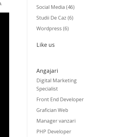
a.
Social Media
(46)
Studii De Caz
(6)
Wordpress
(6)
Like us
Angajari
Digital Marketing
Specialist
Front End Developer
Grafician Web
Manager vanzari
PHP Developer