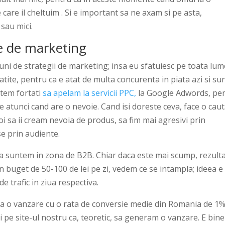
care il cheltuim . Si e important sa ne axam si pe asta,
sau mici.
ie de marketing
iuni de strategii de marketing; insa eu sfatuiesc pe toata lu
tite, pentru ca e atat de multa concurenta in piata azi si su
ntem fortati
sa apelam la servicii PPC,
la Google Adwords, pe
e atunci cand are o nevoie. Cand isi doreste ceva, face o cau
 sa ii cream nevoia de produs, sa fim mai agresivi prin
e prin audiente.
aca suntem in zona de B2B. Chiar daca este mai scump, rezult
n buget de 50-100 de lei pe zi, vedem ce se intampla; ideea e
 trafic in ziua respectiva.
a o vanzare cu o rata de conversie medie din Romania de 1
pe site-ul nostru ca, teoretic, sa generam o vanzare. E bine