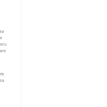
mea
nt
ntru
tare
ate
 sa
%