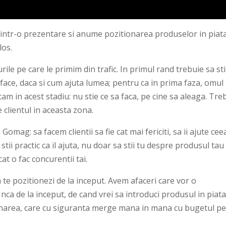
u intr-o prezentare si anume pozitionarea produselor in piat
los.
rile pe care le primim din trafic. In primul rand trebuie sa st
 face, daca si cum ajuta lumea; pentru ca in prima faza, omul
am in acest stadiu: nu stie ce sa faca, pe cine sa aleaga. Tre
e clientul in aceasta zona.
omag: sa facem clientii sa fie cat mai fericiti, sa ii ajute cee
a stii practic ca il ajuta, nu doar sa stii tu despre produsul tau
at o fac concurentii tai.
te pozitionezi de la inceput. Avem afaceri care vor o
Inca de la inceput, de cand vrei sa introduci produsul in piata
itionarea, care cu siguranta merge mana in mana cu bugetul p