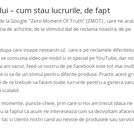
i – cum stau lucrurile, de fapt
de la Google: “Zero Moment Of Truth” (ZMOT) , care ne ara
zia de achizitie, de la stimulul dat de reclama noastra, de pe
i dupa care incepe research-ul, care e pe reclamele diferitelo
 se consuma video pe mobil si in special pe YouTube, dar nic
a am vazut, feed-ul nostru de pe Facebook este tot mai mul
 si sa fie un stimul pentru diferite produse. Practic acest gr
 de ce trebuie sa facem toate lucrurile pentru a genera van
scalabil .
nt momente, puncte-cheie, prin care si noi am trecut (daca ne
 sau la faptul ca acum ne intereseaza cum sa dezvoltam afacer
ac si clientii nostri cand au nevoie de produsele sau servicii