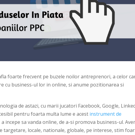
fla foarte frecvent pe buzele noilor antreprenori, a celor ca
re cu business-ul lor in online, si anume pozitionarea si
nologia de astazi, cu marii jucatori Facebook, Google, Linke
cesibil pentru foarta multa lume e acest
instrument de
 a incepe sa vanda online, de a-si promova business-ul. Av
 targetare, locale, nationale, globale, pe interese, stim foar