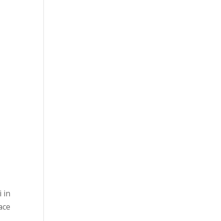
 in
ace