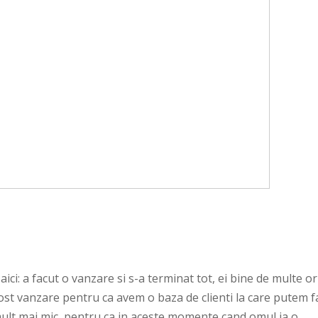
ci: a facut o vanzare si s-a terminat tot, ei bine de multe ori
 post vanzare pentru ca avem o baza de clienti la care putem f
 mult mai mic, pentru ca in aceste momente cand omul ia o