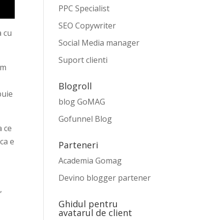
PPC Specialist
SEO Copywriter
a cu
Social Media manager
Suport clienti
im
Blogroll
buie
blog GoMAG
Gofunnel Blog
a ce
 ca e
Parteneri
Academia Gomag
Devino blogger partener
,
e
Ghidul pentru
avatarul de client