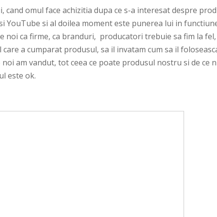
, cand omul face achizitia dupa ce s-a interesat despre pro
k si YouTube si al doilea moment este punerea lui in functiun
 noi ca firme, ca branduri, producatori trebuie sa fim la fel,
 care a cumparat produsul, sa il invatam cum sa il foloseasc
 noi am vandut, tot ceea ce poate produsul nostru si de ce n
tul este ok.