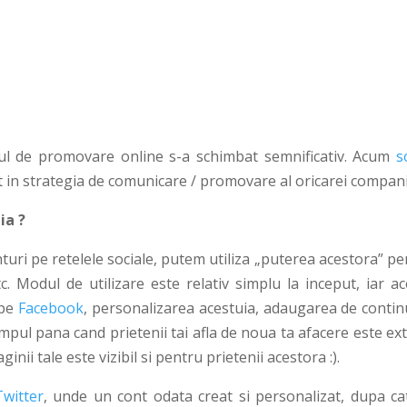
dul de promovare online s-a schimbat semnificativ. Acum
s
 in strategia de comunicare / promovare al oricarei compani
ia ?
turi pe retelele sociale, putem utiliza „puterea acestora” p
c. Modul de utilizare este relativ simplu la inceput, iar ac
 pe
Facebook
, personalizarea acestuia, adaugarea de continu
a timpul pana cand prietenii tai afla de noua ta afacere este e
aginii tale este vizibil si pentru prietenii acestora :).
Twitter
, unde un cont odata creat si personalizat, dupa ca