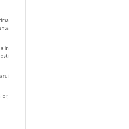
prima
enta
a in
osti
carui
ilor,