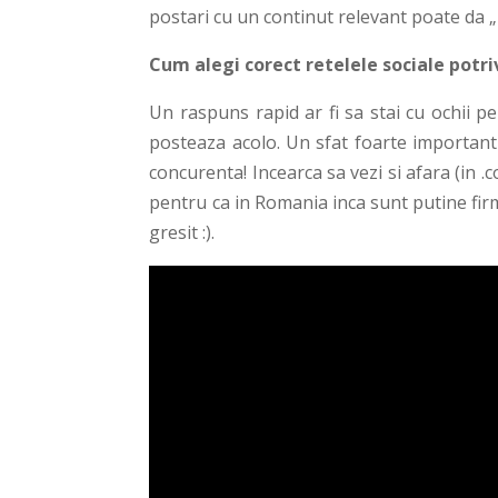
postari cu un continut relevant poate da „
Cum alegi corect retelele sociale potri
Un raspuns rapid ar fi sa stai cu ochii p
posteaza acolo. Un sfat foarte important 
concurenta! Incearca sa vezi si afara (in .
pentru ca in Romania inca sunt putine firme
gresit :).