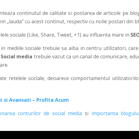
teaza continutul de calitate si postarea de articole pe blo
em „lauda” cu acest continut, respectiv cu noile postari din b
ele sociale (Like, Share, Tweet, +1) au influenta mare in
SEO
n mediile sociale trebuie sa aiba in centru utilizatori, car
.
Social media
trebuie vazut ca un canal de comunicare, edu
are.
te retelele sociale, deoarece comportamentul utilizatorilo
i si Avansati – Profita Acum
onarea conturilor de social media
si
importanta blogulu