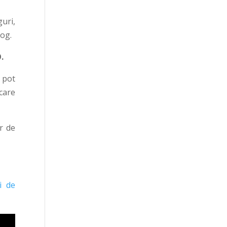
guri,
log.
.
e pot
care
r de
i de