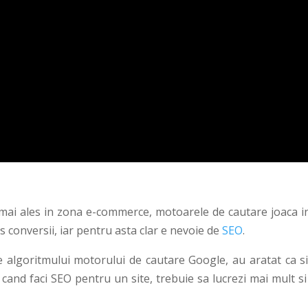
i mai ales in zona e-commerce, motoarele de cautare joaca in
s conversii, iar pentru asta clar e nevoie de
SEO
.
e algoritmului motorului de cautare Google, au aratat ca si 
i cand faci SEO pentru un site, trebuie sa lucrezi mai mult s