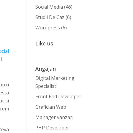
Social Media
(46)
Studii De Caz
(6)
Wordpress
(6)
Like us
ocial
i.
Angajari
Digital Marketing
entru
Specialist
esta
Front End Developer
t si
Grafician Web
xtrem
Manager vanzari
PHP Developer
teva