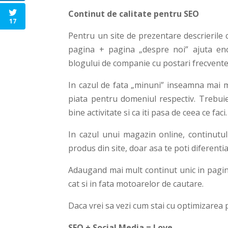
Continut de calitate pentru SEO
17
Pentru un site de prezentare descrierile cl
pagina + pagina „despre noi” ajuta en
blogului de companie cu postari frecvente 
In cazul de fata „minuni” inseamna mai mu
piata pentru domeniul respectiv. Trebuie
bine activitate si ca iti pasa de ceea ce faci.
In cazul unui magazin online, continutul 
produs din site, doar asa te poti diferent
Adaugand mai mult continut unic in pagina 
cat si in fata motoarelor de cautare.
Daca vrei sa vezi cum stai cu optimizarea p
SEO + Social Media = Love