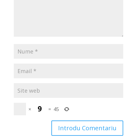
×
=
45